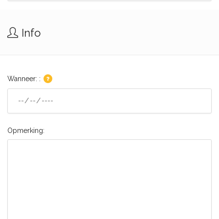
Info
Wanneer: :
Opmerking: