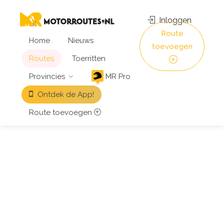
Inloggen
Route
Home
Nieuws
toevoegen
Routes
Toerritten
Provincies
MR Pro
Ontdek de App!
Route toevoegen