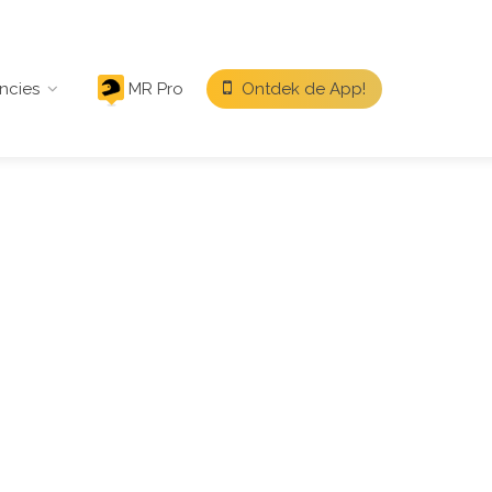
ncies
MR Pro
Ontdek de App!