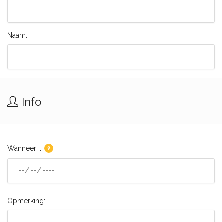
Naam:
Info
Wanneer: :
Opmerking: