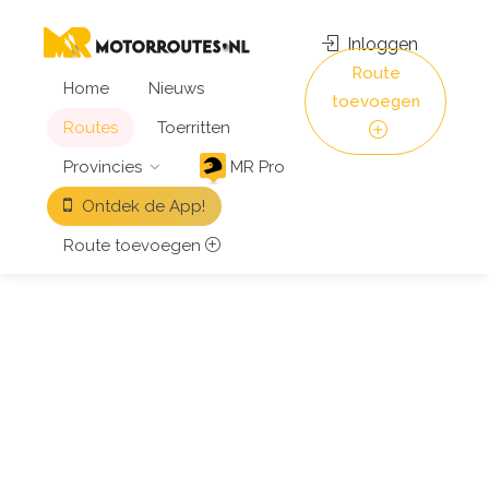
Inloggen
Route
Home
Nieuws
toevoegen
Routes
Toerritten
Provincies
MR Pro
Ontdek de App!
Route toevoegen