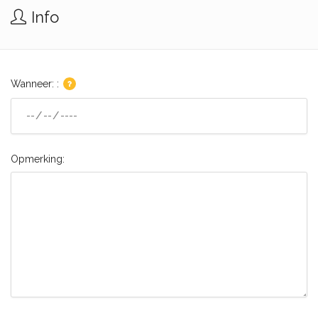
Info
Wanneer: :
Opmerking: