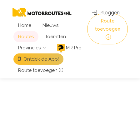
Inloggen
Route
Home
Nieuws
toevoegen
Routes
Toerritten
Provincies
MR Pro
Ontdek de App!
Route toevoegen