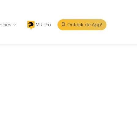
ncies
MR Pro
Ontdek de App!