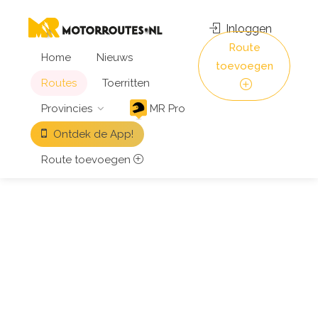
Inloggen
Route
Home
Nieuws
toevoegen
Routes
Toerritten
Provincies
MR Pro
Ontdek de App!
Route toevoegen