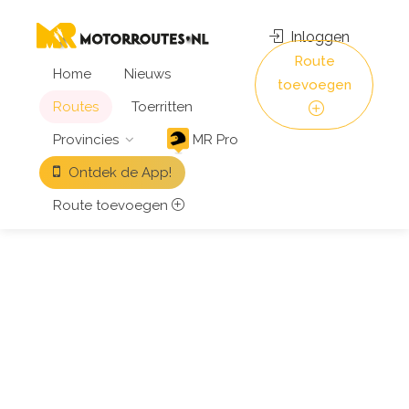
Inloggen
Route
Home
Nieuws
toevoegen
Routes
Toerritten
Provincies
MR Pro
Ontdek de App!
Route toevoegen