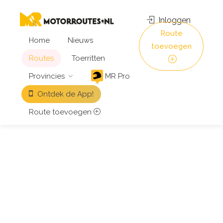
Inloggen
Route
Home
Nieuws
toevoegen
Routes
Toerritten
Provincies
MR Pro
Ontdek de App!
Route toevoegen