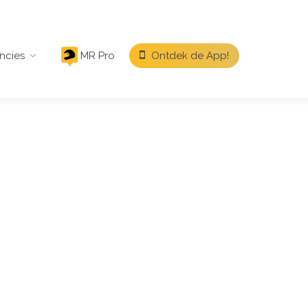
ncies
MR Pro
Ontdek de App!