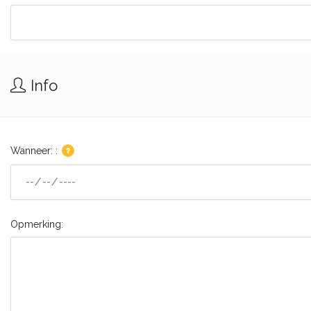
Info
Wanneer: :
Opmerking: