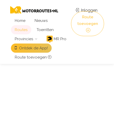
Inloggen
Route
Home
Nieuws
toevoegen
Routes
Toerritten
Provincies
MR Pro
Ontdek de App!
Route toevoegen