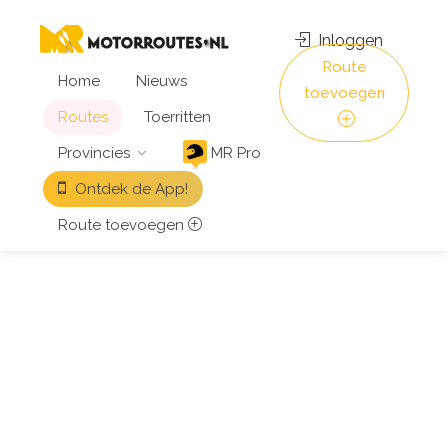
Inloggen
Route
Home
Nieuws
toevoegen
Routes
Toerritten
Provincies
MR Pro
Ontdek de App!
Route toevoegen