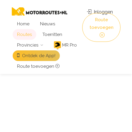
Inloggen
Route
Home
Nieuws
toevoegen
Routes
Toerritten
Provincies
MR Pro
Ontdek de App!
Route toevoegen