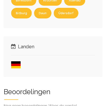
Birresborn
Kruchten
Adenau
Bitburg
Daun
Üdersdorf
Landen
Beoordelingen
Nog geen beoordelingen. Wees de eerste!