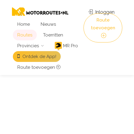
Inloggen
Route
Home
Nieuws
toevoegen
Routes
Toerritten
Provincies
MR Pro
Ontdek de App!
Route toevoegen