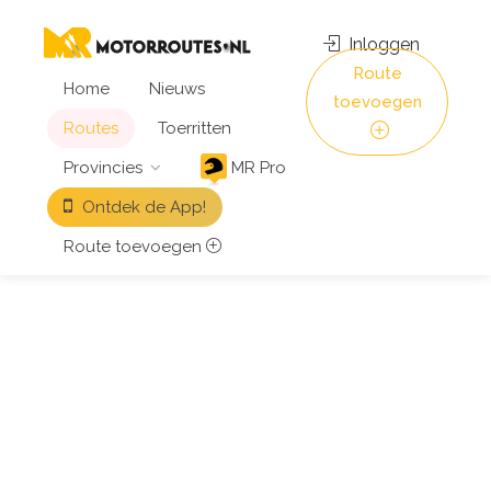
Inloggen
Route
Home
Nieuws
toevoegen
Routes
Toerritten
Provincies
MR Pro
Ontdek de App!
Route toevoegen