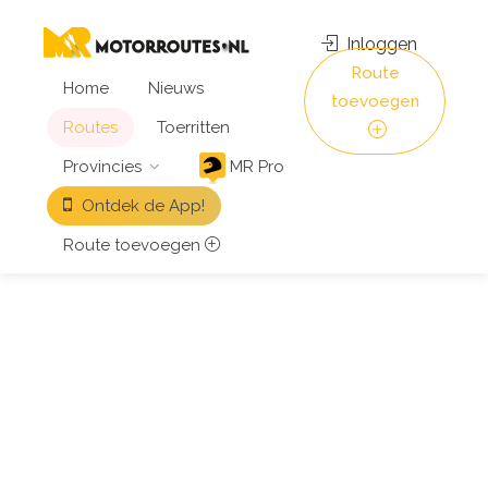
Inloggen
Route
Home
Nieuws
toevoegen
Routes
Toerritten
Provincies
MR Pro
Ontdek de App!
Route toevoegen