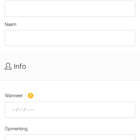
Naam:
Info
Wanneer: :
Opmerking: