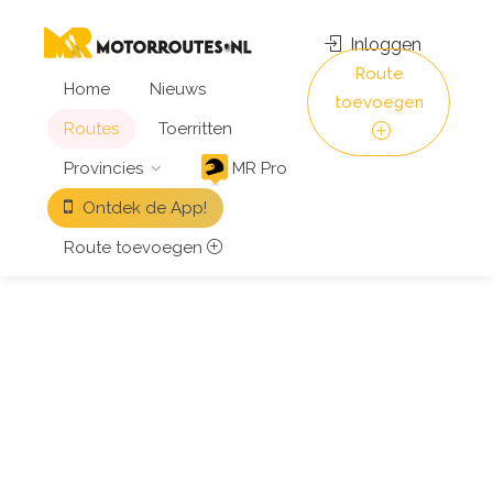
Inloggen
Route
Home
Nieuws
toevoegen
Routes
Toerritten
Provincies
MR Pro
Ontdek de App!
Route toevoegen