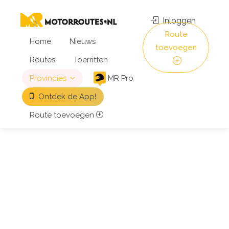
Inloggen
Route
Home
Nieuws
toevoegen
Routes
Toerritten
Provincies
MR Pro
Ontdek de App!
Route toevoegen