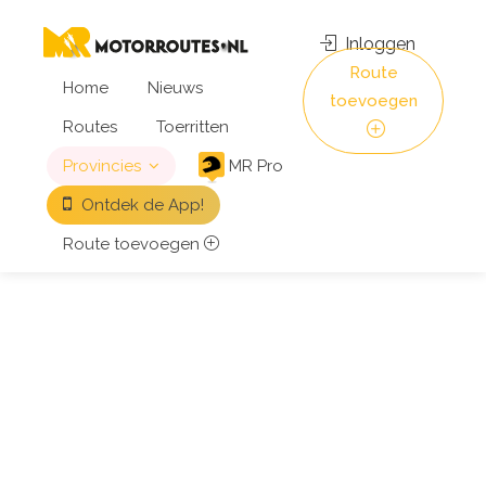
Inloggen
Route
Home
Nieuws
toevoegen
Routes
Toerritten
Provincies
MR Pro
Ontdek de App!
Route toevoegen