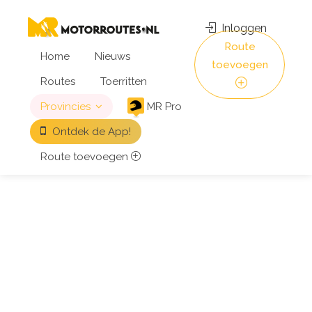
Inloggen
Route
Home
Nieuws
toevoegen
Routes
Toerritten
Provincies
MR Pro
Ontdek de App!
Route toevoegen