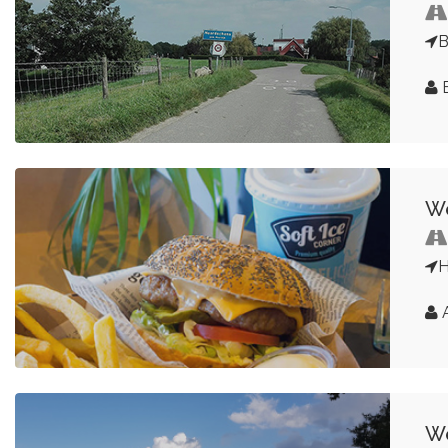
E
We
H
A
We