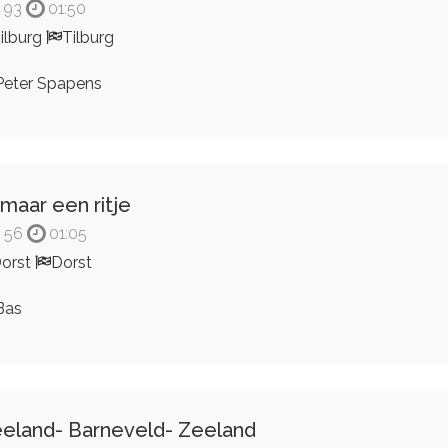
93
01:50
ilburg
Tilburg
eter Spapens
maar een ritje
56
01:05
orst
Dorst
Bas
eland- Barneveld- Zeeland