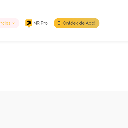
ncies
MR Pro
Ontdek de App!