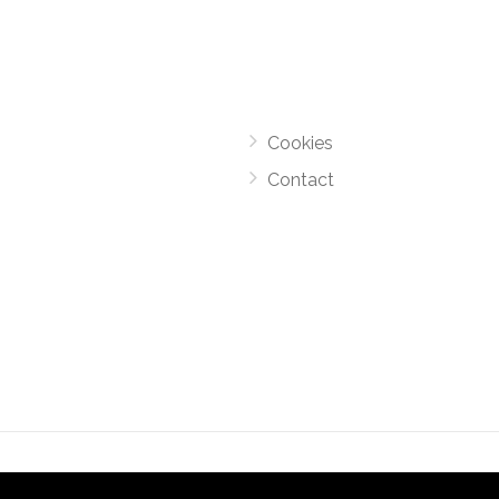
Cookies
Contact
el Monsters
-
Motorroutes.nl
vormt samen met o.a
grootverze