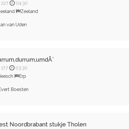
227
04:30
eeland
Zeeland
an van Uden
rrum,durrum,umdÃ¨
177
03:30
Heesch
Erp
vert Boesten
st Noordbrabant stukje Tholen