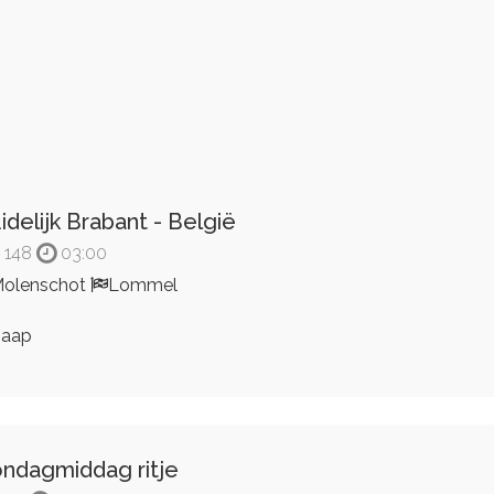
idelijk Brabant - België
148
03:00
olenschot
Lommel
Jaap
ndagmiddag ritje