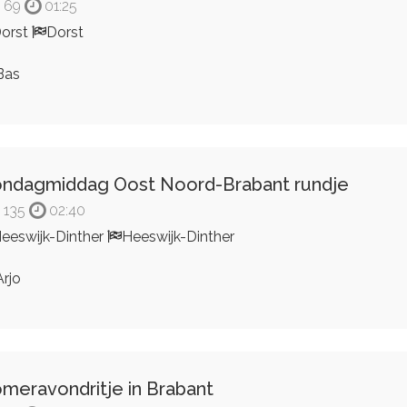
69
01:25
orst
Dorst
Bas
ndagmiddag Oost Noord-Brabant rundje
135
02:40
eeswijk-Dinther
Heeswijk-Dinther
rjo
meravondritje in Brabant