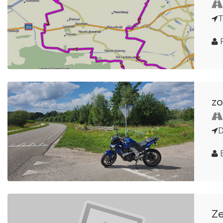
T
P
zo
D
Ze