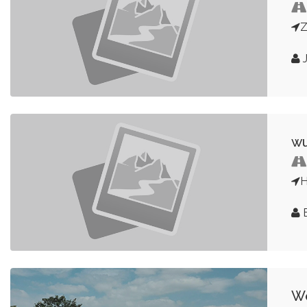
Z
J
wu
E
We