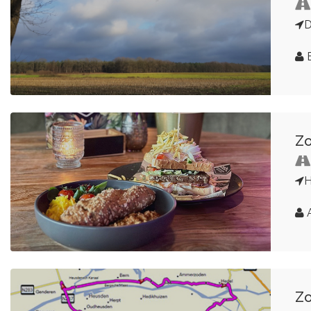
D
Zo
H
A
Zo