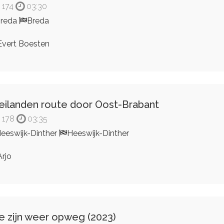
174
03:30
Breda
Breda
vert Boesten
ilanden route door Oost-Brabant
178
03:35
eeswijk-Dinther
Heeswijk-Dinther
rjo
 zijn weer opweg (2023)