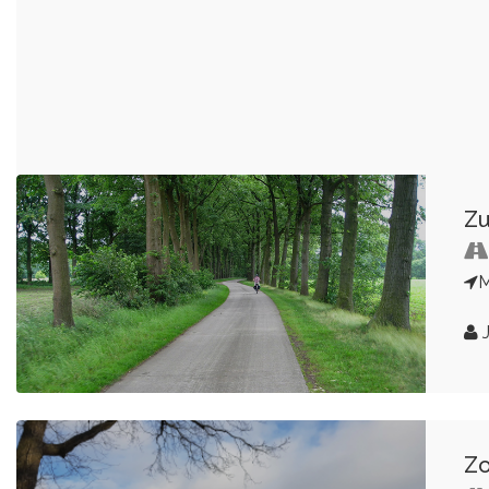
Zu
M
Zo