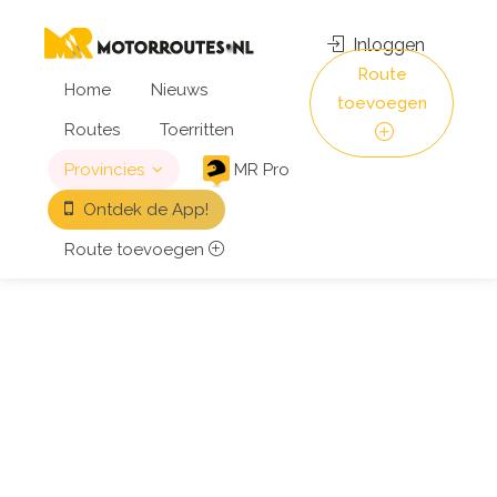
Inloggen
Route
Home
Nieuws
toevoegen
Routes
Toerritten
Provincies
MR Pro
Ontdek de App!
Route toevoegen