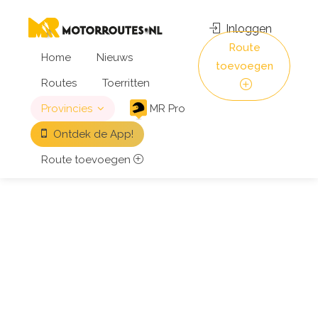
Inloggen
Route
Home
Nieuws
toevoegen
Routes
Toerritten
Provincies
MR Pro
Ontdek de App!
Route toevoegen