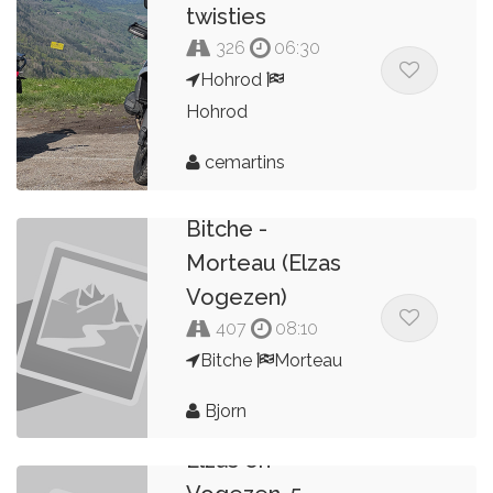
twisties
326
06:30
Hohrod
Hohrod
cemartins
Bitche -
Morteau (Elzas
Vogezen)
407
08:10
Bitche
Morteau
Bjorn
Elzas en