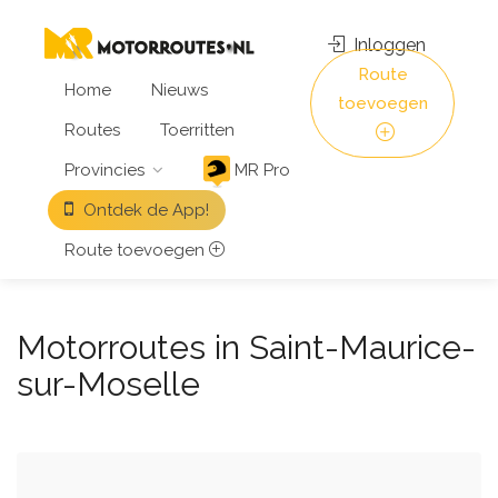
Inloggen
Route
Home
Nieuws
toevoegen
Routes
Toerritten
Provincies
MR Pro
Ontdek de App!
Route toevoegen
Motorroutes in Saint-Maurice-
sur-Moselle