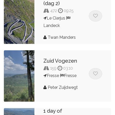
(dag 2)
472
09:25
Le Clerjus
Landeck
Twan Manders
Zuid Vogezen
159
03:10
Fresse
Fresse
Peter Zuijdwegt
1 day of