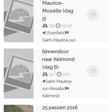
Maurice-
Moselle (dag
5)
251
05:00
Utzenfeld
Saint-Maurice-
Saint-Maurice-sur-
Moselle-
Moselle
binnendoor
naar Kelmond
Ger Wouters
(dag 6)
557
11:10
Saint-Maurice-
sur-Moselle
Kelmond
25 passen 2016
Ger Wouters