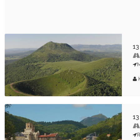
13
M
K
13