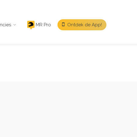
ncies
MR Pro
Ontdek de App!