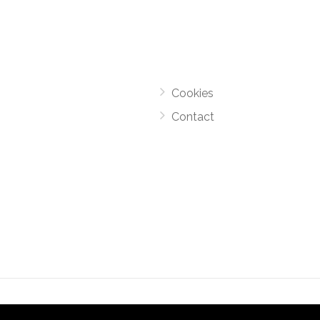
Cookies
Contact
el Monsters
-
Motorroutes.nl
vormt samen met o.a
grootverze