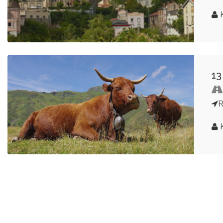
K
13
K