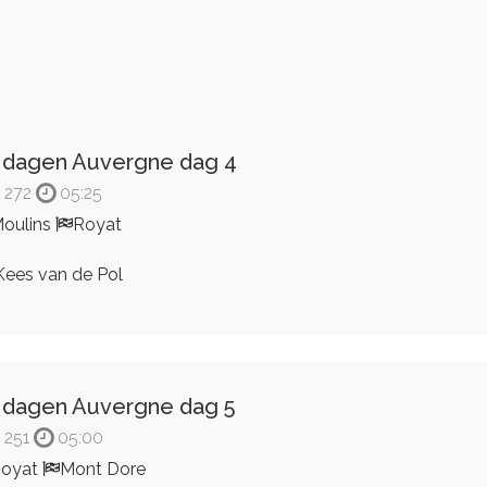
 dagen Auvergne dag 4
272
05:25
oulins
Royat
ees van de Pol
 dagen Auvergne dag 5
251
05:00
Royat
Mont Dore