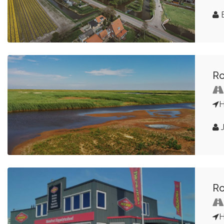
B
Ro
H
J
Ro
H