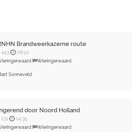
NHN Brandweerkazerne route
443
08:50
ieringerwaard
Wieringerwaard
art Sonneveld
ingerend door Noord Holland
231
04:35
ieringerwaard
Wieringerwaard