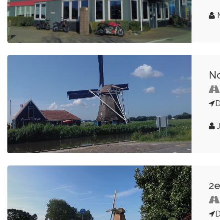
M
No
D
J
2e
D