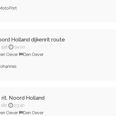
otoPort
ord Holland dijkenrit route
198
04:00
en Oever
Den Oever
ohannes
 rit. Noord Holland
182
03:40
en Oever
Den Oever