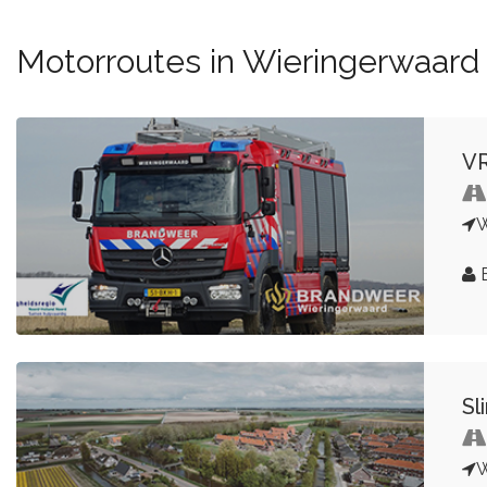
Motorroutes in Wieringerwaard
VR
W
B
Sl
W