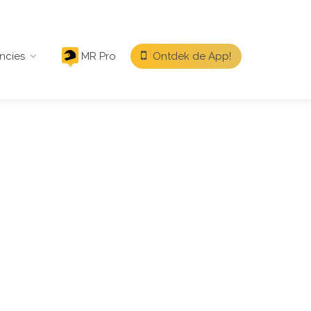
ncies
MR Pro
Ontdek de App!