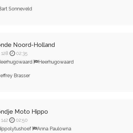
art Sonneveld
nde Noord-Holland
128
02:35
eerhugowaard
Heerhugowaard
effrey Brasser
ndje Moto Hippo
142
02:50
ippolytushoef
Anna Paulowna