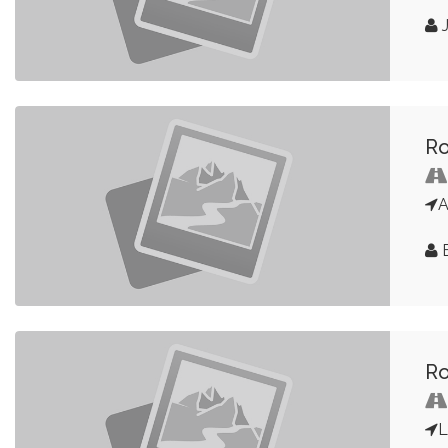
J
Ro
A
E
Ro
L