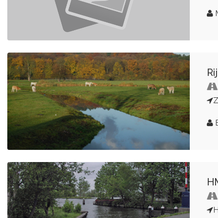
Ri
E
H