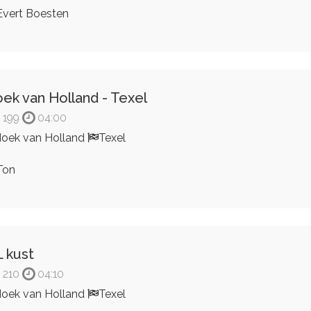
vert Boesten
ek van Holland - Texel
199
04:00
oek van Holland
Texel
Ton
 kust
210
04:10
oek van Holland
Texel