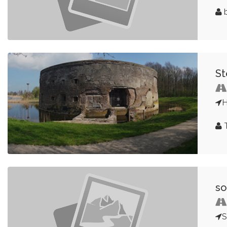
b
St
T
so
S