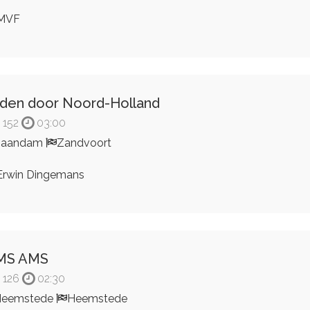
MVF
jden door Noord-Holland
152
03:00
Zaandam
Zandvoort
rwin Dingemans
MS AMS
126
02:30
Heemstede
Heemstede