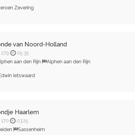
eroen Zevering
nde van Noord-Holland
279
05:35
lphen aan den Rijn
Alphen aan den Rijn
dwin Ietswaard
ndje Haarlem
170
03:25
eiden
Sassenheim