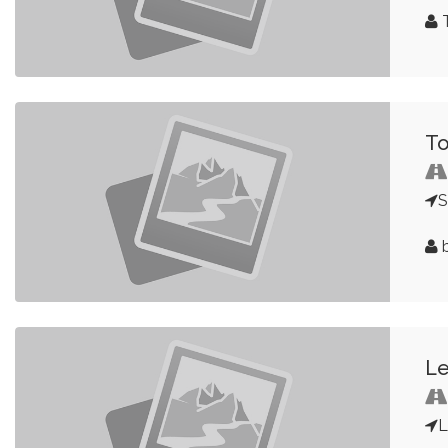
T
b
Le
L