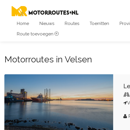
Home
Nieuws
Routes
Toerritten
Provi
Route toevoegen
Motorroutes in Velsen
Le
V
R