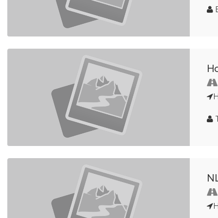
E
Ho
H
NL
H