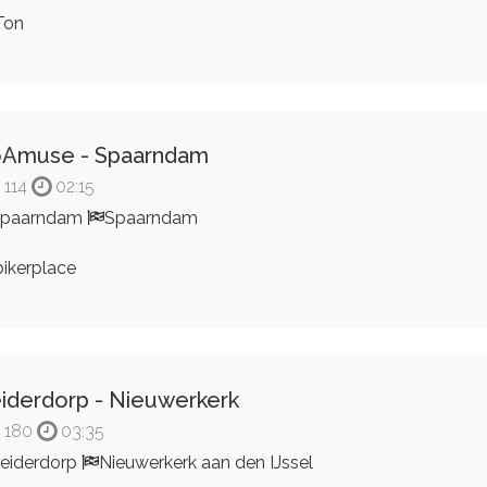
Ton
oAmuse - Spaarndam
114
02:15
Spaarndam
Spaarndam
ikerplace
iderdorp - Nieuwerkerk
180
03:35
eiderdorp
Nieuwerkerk aan den IJssel