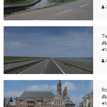
T
Tw
S
R
Ro