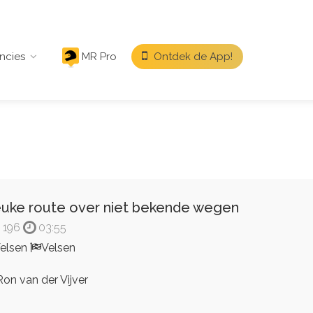
ncies
MR Pro
Ontdek de App!
uke route over niet bekende wegen
196
03:55
elsen
Velsen
on van der Vijver