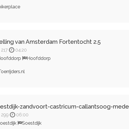
ikerplace
elling van Amsterdam Fortentocht 2.5
217
04:20
Hoofddorp
Hoofddorp
oerrijders.nl
estdijk-zandvoort-castricum-callantsoog-mede
299
06:00
oestdijk
Soestdijk