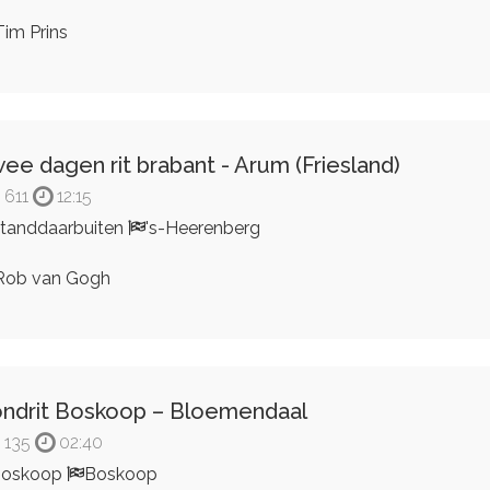
im Prins
ee dagen rit brabant - Arum (Friesland)
611
12:15
tanddaarbuiten
's-Heerenberg
ob van Gogh
ndrit Boskoop – Bloemendaal
135
02:40
Boskoop
Boskoop