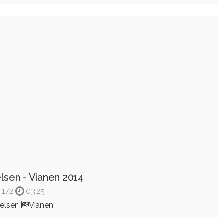
lsen - Vianen 2014
172
03:25
elsen
Vianen