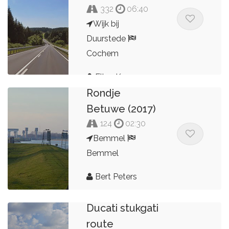
332
06:40
Wijk bij
Duurstede
Cochem
Ellen Kornegoor
Rondje
Betuwe (2017)
124
02:30
Bemmel
Bemmel
Bert Peters
Ducati stukgati
route