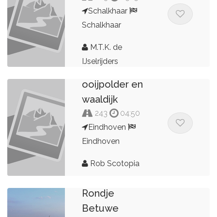
Schalkhaar
Schalkhaar
M.T.K. de
IJselrijders
ooijpolder en
waaldijk
243
04:50
Eindhoven
Eindhoven
Rob Scotopia
Rondje
Betuwe