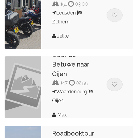
151
03:00
Leusden
Zelhem
Jelke
Door de
Betuwe naar
Oijen
147
02:55
Waardenburg
Oijen
Max
Roadbooktour