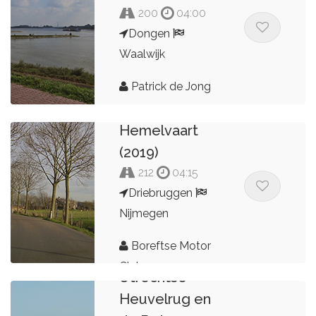
200
04:00
Dongen
Waalwijk
Patrick de Jong
BMC
Hemelvaart
(2019)
212
04:15
Driebruggen
Nijmegen
Boreftse Motor
Club
Utrechtse
Heuvelrug en