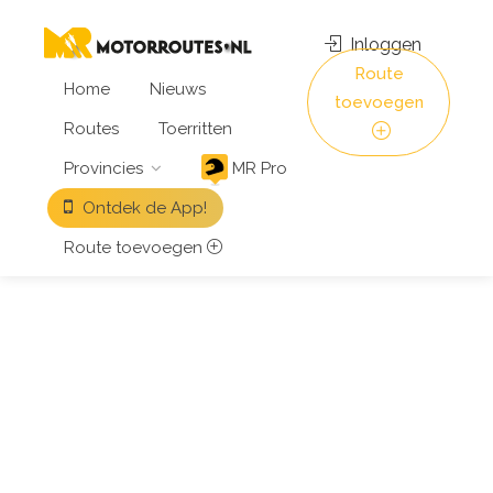
Inloggen
Route
Home
Nieuws
toevoegen
Routes
Toerritten
Provincies
MR Pro
Ontdek de App!
Route toevoegen