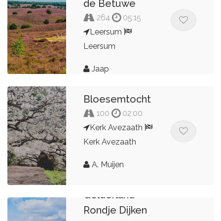
de Betuwe
264
05:15
Leersum
Leersum
Jaap
Bloesemtocht
100
02:00
Kerk Avezaath
Kerk Avezaath
A. Muijen
Gelderland -
Rondje Dijken