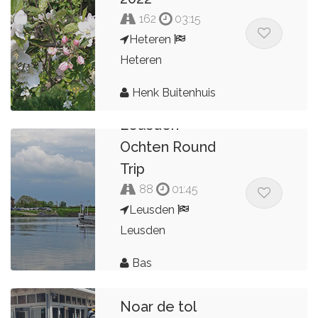
162
03:15
Heteren
Heteren
Henk Buitenhuis
Leusden -
Ochten Round
Trip
88
01:45
Leusden
Leusden
Bas
Noar de tol