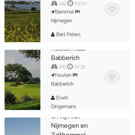
149
03:00
Bemmel
Nijmegen
Bert Peters
Houten naar
Babberich
129
02:35
Houten
Babberich
Erwin
Maas en Waal
Dingemans
en Rijk van
Nijmegen en