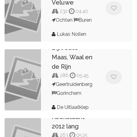
Veluwe
232
04:40
Ochten
Buren
Lukas Nollen
Dijkroute
Maas, Waal en
de Rijn
286
05:45
Geertruidenberg
Gorinchem
De Uitlaatklep
Koekstadrit
2012 lang
263
05:15