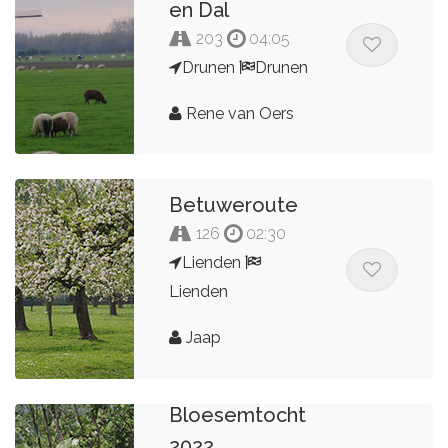
en Dal
203
04:05
Drunen
Drunen
Rene van Oers
Betuweroute
126
02:30
Lienden
Lienden
Jaap
Bloesemtocht
2022