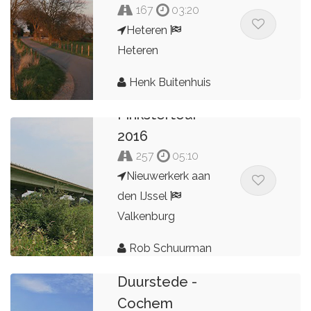
167
03:20
Heteren
Heteren
Henk Buitenhuis
Pinkstertour
2016
257
05:10
Nieuwerkerk aan
den IJssel
Valkenburg
Rob Schuurman
Wijk bij
Duurstede -
Cochem