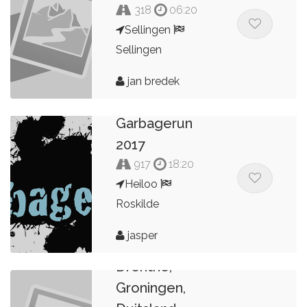
318
06:20
Sellingen
Sellingen
jan bredek
Garbagerun
2017
917
18:20
Heiloo
Roskilde
jasper
Drenthe,
Groningen,