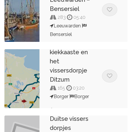
Bensersiel
283
05:40
Leeuwarden
Bensersiel
Uitkijkpunt
Kees van de Pol
kiekkaaste en
het
vissersdorpje
Ditzum
165
03:20
Borger
Borger
Rick Lamein
Duitse vissers
dorpjes