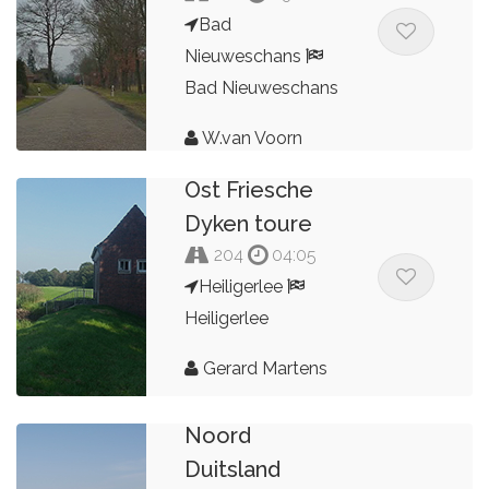
Bad
Nieuweschans
Bad Nieuweschans
W.van Voorn
Ost Friesche
Dyken toure
204
04:05
Heiligerlee
Heiligerlee
Gerard Martens
Noord
Duitsland