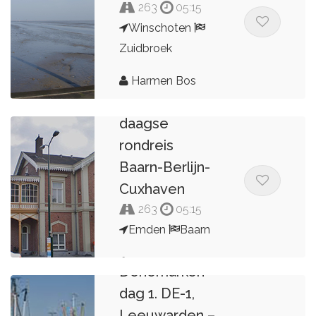
263
05:15
Winschoten
Zuidbroek
Harmen Bos
Dag 8 van 8
daagse
rondreis
Baarn-Berlijn-
Cuxhaven
263
05:15
Emden
Baarn
9 dagen
Kees van de Pol
Denemarken
dag 1. DE-1,
Leeuwarden –