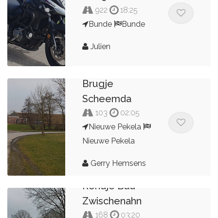
922
18:25
Bunde
Bunde
Julien
Brugje
Scheemda
103
02:05
Nieuwe Pekela
Nieuwe Pekela
Gerry Hemsens
Rondje Bad
Zwischenahn
168
03:20