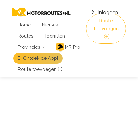
Inloggen
Route
Home
Nieuws
toevoegen
Routes
Toerritten
Provincies
MR Pro
Ontdek de App!
Route toevoegen