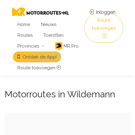
Inloggen
Route
Home
Nieuws
toevoegen
Routes
Toerritten
Provincies
MR Pro
Ontdek de App!
Route toevoegen
Motorroutes in Wildemann