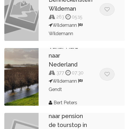
Wildeman
263
05:15
Wildemann
Wildemann
Vanaf Harz
Bert Peters
naar
Nederland
377
07:30
Wildemann
Gendt
Bert Peters
Route 1 van en
naar pension
de tourstop in