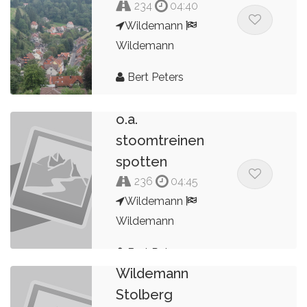
234
04:40
Wildemann
Wildemann
Bert Peters
Route Harz
o.a.
stoomtreinen
spotten
236
04:45
Wildemann
Wildemann
2022 Harz
Bert Peters
Wildemann
Stolberg