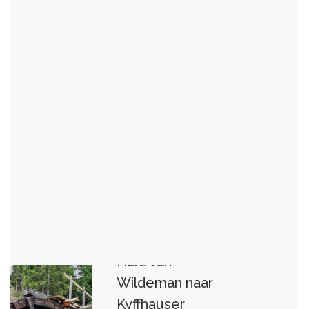
Harz van
Wildeman naar
Kyffhauser