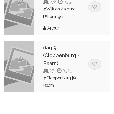
278
05:35
Wijk en Aalburg
Löningen
Arthur
9 dagen
Denemarken
dag 9
(Cloppenburg -
Baarn)
271
05:25
Cloppenburg
Baarn
Kees van de Pol