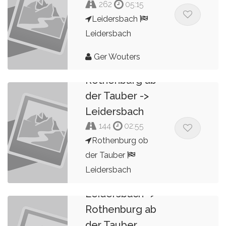
262
05:15
Leidersbach
Leidersbach
Ger Wouters
Dag 4B
Rothenburg ab
der Tauber ->
Leidersbach
144
02:55
Rothenburg ob
der Tauber
Leidersbach
Dag 4a
Leidersbach ->
Ger Wouters
Rothenburg ab
der Tauber