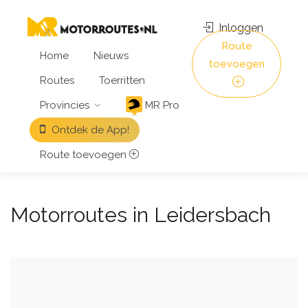
Inloggen
Route
Home
Nieuws
toevoegen
Routes
Toerritten
Provincies
MR Pro
Ontdek de App!
Route toevoegen
Motorroutes in Leidersbach