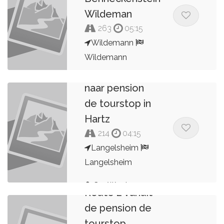
Wildeman
263
05:15
Wildemann
Wildemann
Route 1 van en
Bert Peters
naar pension
de tourstop in
Hartz
214
04:15
Langelsheim
Langelsheim
Ger Wouters
Route 2 vanuit
de pension de
tourstop