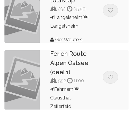
tourstop
292
05:50
Langelsheim
Langelsheim
DFRAO-
Ger Wouters
Deutsche
Ferien Route
Alpen Ostsee
(deel 1)
552
11:00
Fehmarn
Clausthal-
Zellerfeld
P.H.M. Geuke