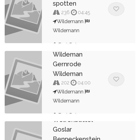
spotten
236
04:45
Wildemann
Wildemann
2022 Harz
Bert Peters
Wildeman
Gernrode
Wildeman
202
04:00
Wildemann
Wildemann
Harz Wildeman
Bert Peters
Wolfenbuttel
Goslar
Benneckenstein