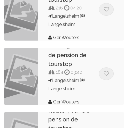
216
04:20
Langelsheim
Langelsheim
Ger Wouters
Route 3 vanuit
de pension de
tourstop
184
03:40
Langelsheim
Langelsheim
Ger Wouters
Route 4 van uit
pension de