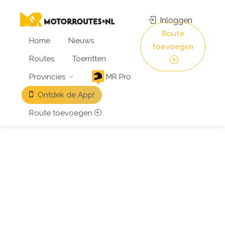
Inloggen
Route
Home
Nieuws
toevoegen
Routes
Toerritten
Provincies
MR Pro
Ontdek de App!
Route toevoegen