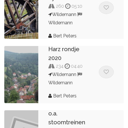
260
05:10
Wildemann
Wildemann
Bert Peters
Harz rondje
2020
234
04:40
Wildemann
Wildemann
Bert Peters
Route Harz
o.a.
stoomtreinen