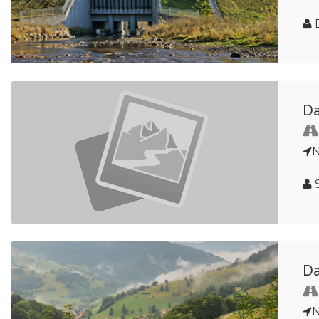
D
Da
N
S
Da
N