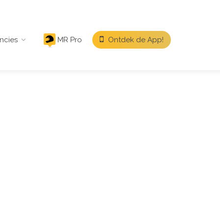
ncies
MR Pro
Ontdek de App!