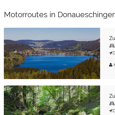
Motorroutes in Donaueschinge
Zu
D
K
Zu
D