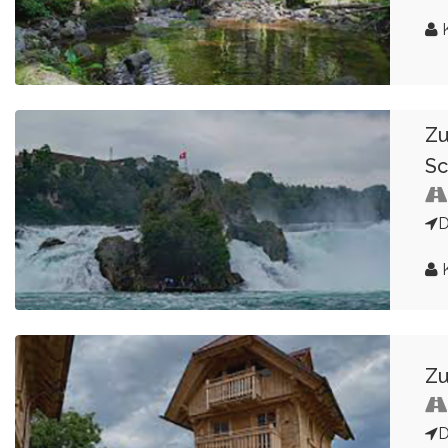
K
Zu
Sc
D
K
Zu
D