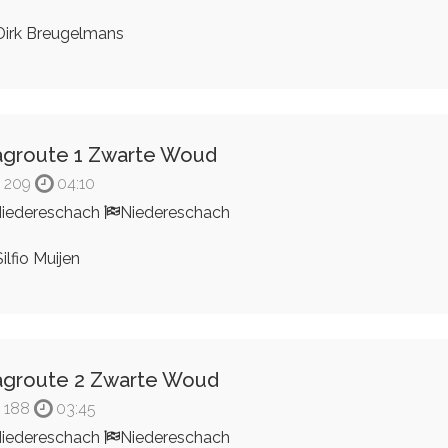
irk Breugelmans
groute 1 Zwarte Woud
209
04:10
iedereschach
Niedereschach
ilfio Muijen
groute 2 Zwarte Woud
188
03:45
iedereschach
Niedereschach