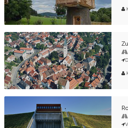
K
Zu
D
K
Ro
V