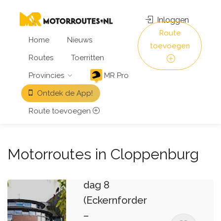
Inloggen
Route
Home
Nieuws
toevoegen
Routes
Toerritten
Provincies
MR Pro
Ontdek de App!
Route toevoegen
Motorroutes in Cloppenburg
9 dagen
Denemarken
dag 8
(Eckernforder
–