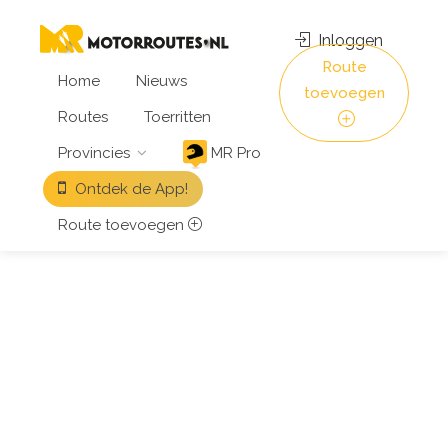
Inloggen
Route
Home
Nieuws
toevoegen
Routes
Toerritten
Provincies
MR Pro
Ontdek de App!
Route toevoegen