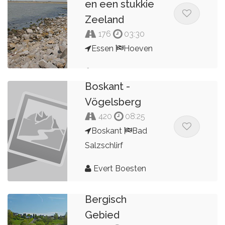
en een stukkie
Zeeland
176
03:30
Essen
Hoeven
Marco Aerts
Boskant -
Vögelsberg
420
08:25
Boskant
Bad
Salzschlirf
Evert Boesten
Bergisch
Gebied