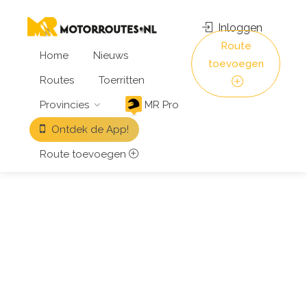
Inloggen
Route
Home
Nieuws
toevoegen
Routes
Toerritten
Provincies
MR Pro
Ontdek de App!
Route toevoegen