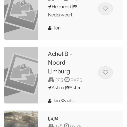
Helmond
Nederweert
Ton
Route Asten -
Achel B -
Noord
Limburg
203
04:05
Asten
Asten
Jan Waals
ijsje
178
03:35