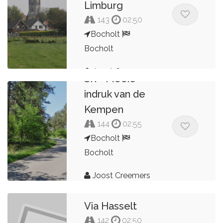
Limburg
143
02:50
Bocholt
Bocholt
Joost Creemers
SR - Mooie
indruk van de
Kempen
144
02:55
Bocholt
Bocholt
Joost Creemers
Via Hasselt
142
02:50