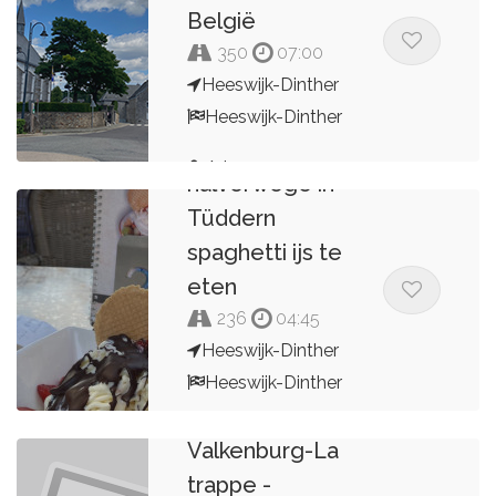
België
350
07:00
Heeswijk-Dinther
Heeswijk-Dinther
Mooie rit om
Arjo
halverwege in
Tüddern
spaghetti ijs te
eten
236
04:45
Heeswijk-Dinther
Heeswijk-Dinther
2026
Arjo
Valkenburg-La
trappe -