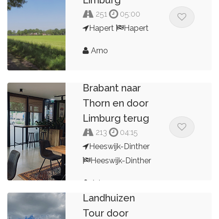
Limburg
251
05:00
Hapert
Hapert
Arno
Over Vlaams
Brabant naar
Thorn en door
Limburg terug
213
04:15
Heeswijk-Dinther
Heeswijk-Dinther
Kastelen en
Arjo
Landhuizen
Tour door