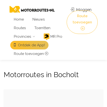
Inloggen
Route
Home
Nieuws
toevoegen
Routes
Toerritten
Provincies
MR Pro
Ontdek de App!
Route toevoegen
Motorroutes in Bocholt