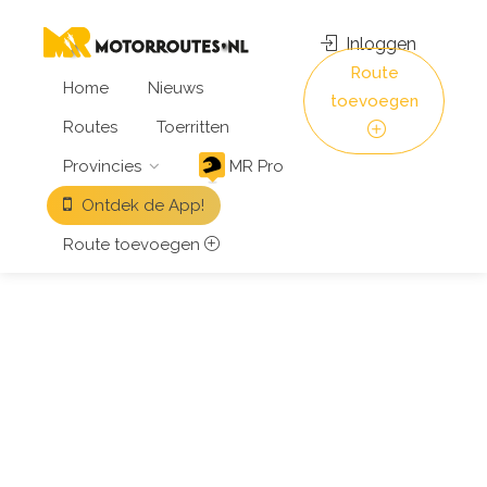
Inloggen
Route
Home
Nieuws
toevoegen
Routes
Toerritten
Provincies
MR Pro
Ontdek de App!
Route toevoegen