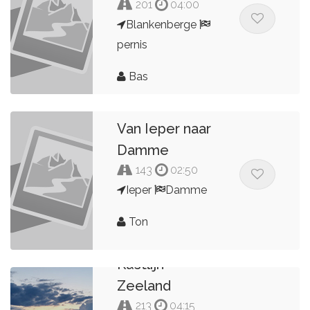
201
04:00
Blankenberge
pernis
Bas
Van Ieper naar
Damme
143
02:50
Ieper
Damme
Ton
Kustlijn
Zeeland
213
04:15