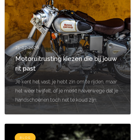
21-07-2026
Motoruitrusting kiezen die bij jouw
rit past
Je kent het vast: je hebt zin om te rijden, maar
het weer twijfelt, of je merkt halverwege dat je
handschoenen toch net te koud zijn.
BLOG