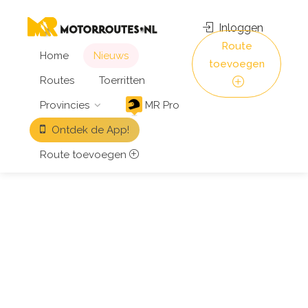
Inloggen
Route
Home
Nieuws
toevoegen
Routes
Toerritten
Provincies
MR Pro
Ontdek de App!
Route toevoegen