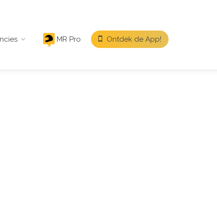
ncies
MR Pro
Ontdek de App!