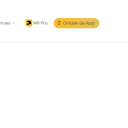
ncies
MR Pro
Ontdek de App!