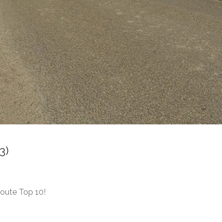
3)
route Top 10!