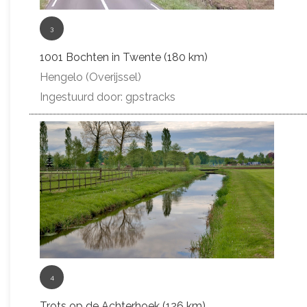
3
1001 Bochten in Twente (180 km)
Hengelo (Overijssel)
Ingestuurd door: gpstracks
4
Trots op de Achterhoek (126 km)