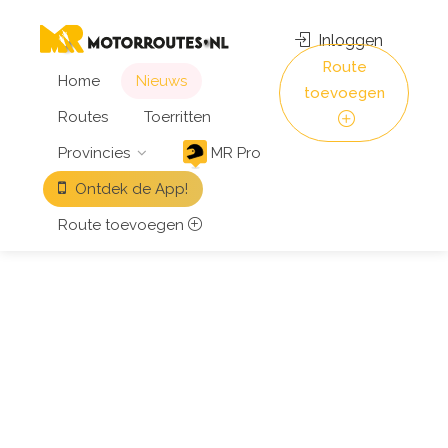
Inloggen
Route
Home
Nieuws
toevoegen
Routes
Toerritten
Provincies
MR Pro
Ontdek de App!
Route toevoegen