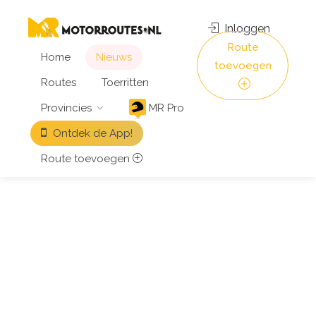
Inloggen
Route
Home
Nieuws
toevoegen
Routes
Toerritten
Provincies
MR Pro
Ontdek de App!
Route toevoegen