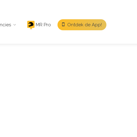
ncies
MR Pro
Ontdek de App!