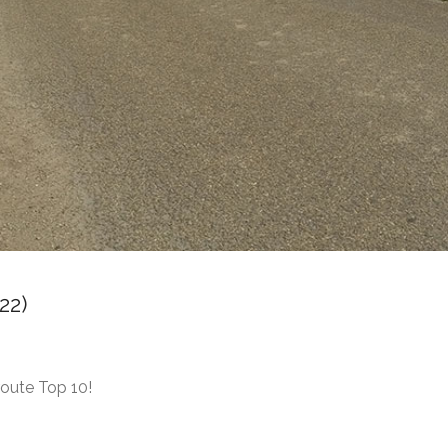
22)
route Top 10!