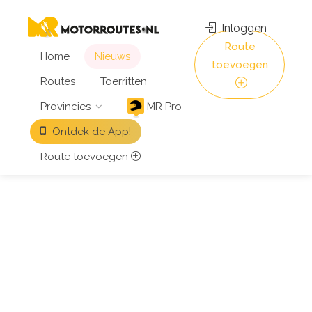
Inloggen
Route
Home
Nieuws
toevoegen
Routes
Toerritten
Provincies
MR Pro
Ontdek de App!
Route toevoegen