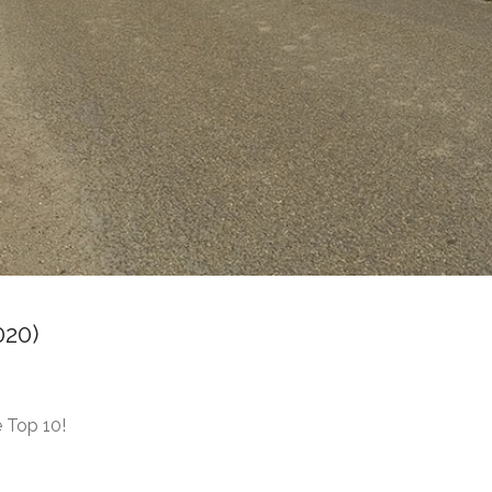
020)
 Top 10!