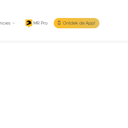
ncies
MR Pro
Ontdek de App!