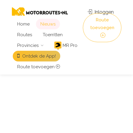
Inloggen
Route
Home
Nieuws
toevoegen
Routes
Toerritten
Provincies
MR Pro
Ontdek de App!
Route toevoegen