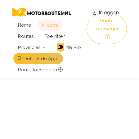
Inloggen
Route
Home
Nieuws
toevoegen
Routes
Toerritten
Provincies
MR Pro
Ontdek de App!
Route toevoegen