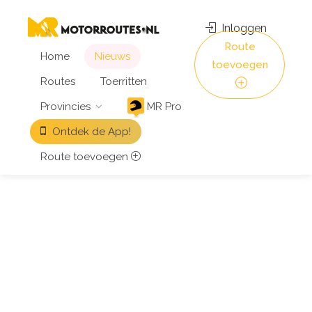
Inloggen
Route
Home
Nieuws
toevoegen
Routes
Toerritten
Provincies
MR Pro
Ontdek de App!
Route toevoegen